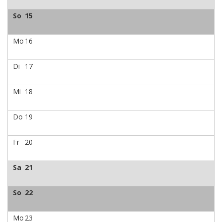
So
15
Mo
16
Di
17
Mi
18
Do
19
Fr
20
Sa
21
So
22
Mo
23