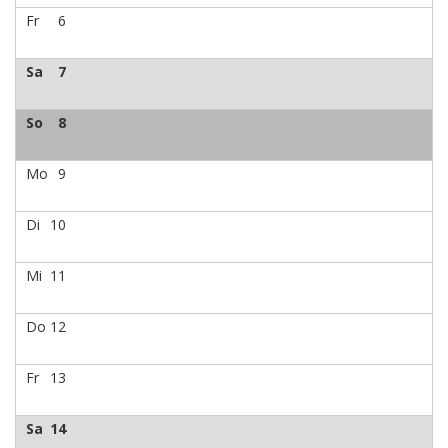
Fr
6
Sa
7
So
8
Mo
9
Di
10
Mi
11
Do
12
Fr
13
Sa
14