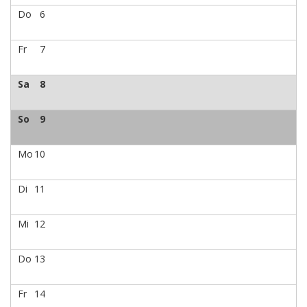
Do
6
Fr
7
Sa
8
So
9
Mo
10
Di
11
Mi
12
Do
13
Fr
14