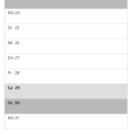
Mo
24
Di
25
Mi
26
Do
27
Fr
28
Sa
29
So
30
Mo
31