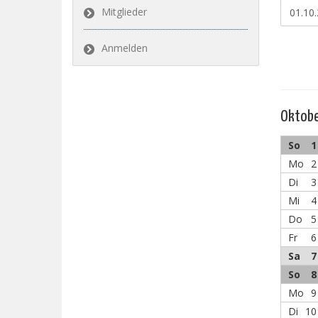
Mitglieder
Anmelden
Oktobe
So
1
Mo
2
Di
3
Mi
4
Do
5
Fr
6
Sa
7
So
8
Mo
9
Di
10