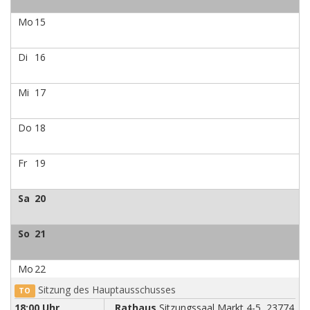
Mo
15
Di
16
Mi
17
Do
18
Fr
19
Sa
20
So
21
Mo
22
Sitzung des Hauptausschusses
TO
18:00 Uhr
Rathaus
Sitzungssaal Markt 4-5, 23774