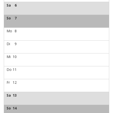
Sa
6
So
7
Mo
8
Di
9
Mi
10
Do
11
Fr
12
Sa
13
So
14