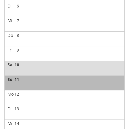
Di
6
Mi
7
Do
8
Fr
9
Sa
10
So
11
Mo
12
Di
13
Mi
14